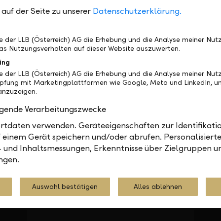
auf der Seite zu unserer
Datenschutzerklärung.
be der LLB (Österreich) AG die Erhebung und die Analyse meiner Nu
as Nutzungsverhalten auf dieser Website auszuwerten.
ing
be der LLB (Österreich) AG die Erhebung und die Analyse meiner Nu
üpfung mit Marketingplattformen wie Google, Meta und LinkedIn, um
nzuzeigen.
olgende Verarbeitungszwecke
Our location in Vienna
Our l
tdaten verwenden. Geräteeigenschaften zur Identifikatio
 einem Gerät speichern und/oder abrufen. Personalisiert
Heßgasse 1, 1010 Vienna
- und Inhaltsmessungen, Erkenntnisse über Zielgruppen u
ngen.
+43 1 536 16-0
Auswahl bestätigen
Alles ablehnen
Rai