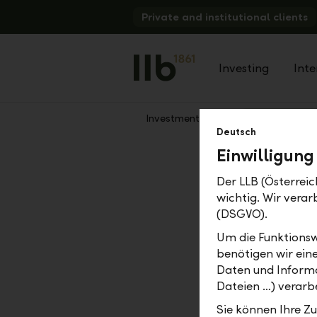
Alerts.Headline
Private and institutional clients
Investing
Inte
Investment funds
Public funds
Show
Deutsch
Previous
Einwilligung
Der LLB (Österreic
wichtig. Wir vera
(DSGVO).
Um die Funktionsw
benötigen wir ein
Daten und Informa
Dateien …) verarbe
Sie können Ihre Z