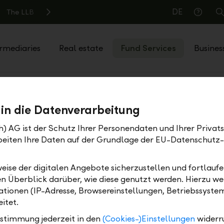
DE
The LLB
S
Help
rmediaries
Real estate
Fund Services
Busines
Partner funds
 in die Datenverarbeitung
h) AG ist der Schutz Ihrer Personendaten und Ihrer Privat
rbeiten Ihre Daten auf der Grundlage der EU-Datenschut
eise der digitalen Angebote sicherzustellen und fortlaufe
en Überblick darüber, wie diese genutzt werden. Hierzu w
tionen (IP-Adresse, Browsereinstellungen, Betriebssyste
itet.
ustimmung jederzeit in den
(Cookies-)Einstellungen
widerr