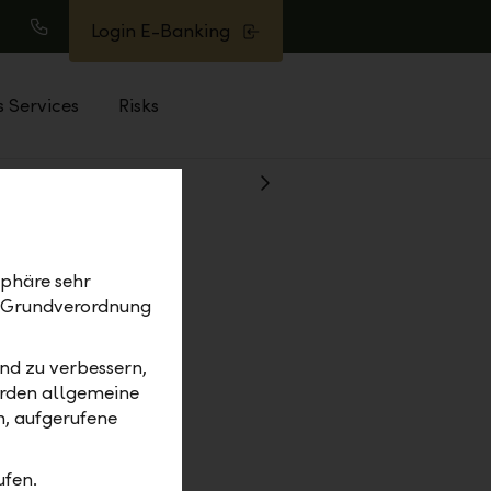
Login E-Banking
earch
Call
s Services
Risks
Show
Next
sphäre sehr
z-Grundverordnung
nd zu verbessern,
erden allgemeine
m, aufgerufene
ufen.