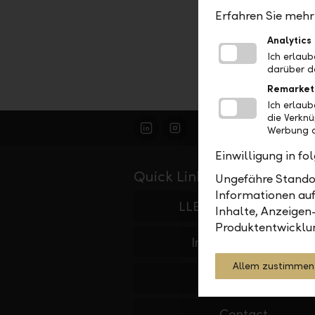
Erfahren Sie mehr 
Analytics
Ich erlau
darüber d
Remarket
Ich erlau
die Verkn
Werbung a
Einwilligung in f
Quick Links
Ungefähre Standor
Informationen auf
LLB Portfolio Analysis
Inhalte, Anzeigen
Produktentwicklu
Investment Funds
Allem zustimmen
Downloads
Contact