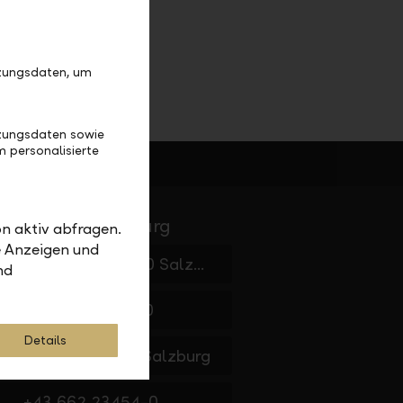
tzungsdaten, um
tzungsdaten sowie
 personalisierte
ocations in Salzburg
n aktiv abfragen.
e Anzeigen und
Getreidegasse 10, 5020 Salzburg
nd
+43 662 8048-0
Details
nerstrasse 2, 5020 Salzburg
+43 662 23454-0