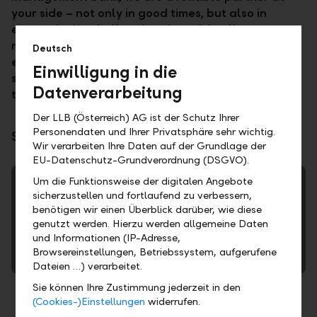
your side – not only in good times, but also in
economically challenging times. We offer you our
many years of experience, our comprehensive
Deutsch
expertise, our innovative strength, and a
Einwilligung in die
sustainable focus so that we can navigate
Datenverarbeitung
turbulent market phases together.
Der LLB (Österreich) AG ist der Schutz Ihrer
Personendaten und Ihrer Privatsphäre sehr wichtig.
Stay informed – read more here:
Wir verarbeiten Ihre Daten auf der Grundlage der
EU-Datenschutz-Grundverordnung (DSGVO).
Um die Funktionsweise der digitalen Angebote
sicherzustellen und fortlaufend zu verbessern,
benötigen wir einen Überblick darüber, wie diese
Trends and analyses
genutzt werden. Hierzu werden allgemeine Daten
und Informationen (IP-Adresse,
Capital & Markets – every other month, important
Browsereinstellungen, Betriebssystem, aufgerufene
investment topics in the market focus
Dateien …) verarbeitet.
Sie können Ihre Zustimmung jederzeit in den
(Cookies-)Einstellungen
widerrufen.