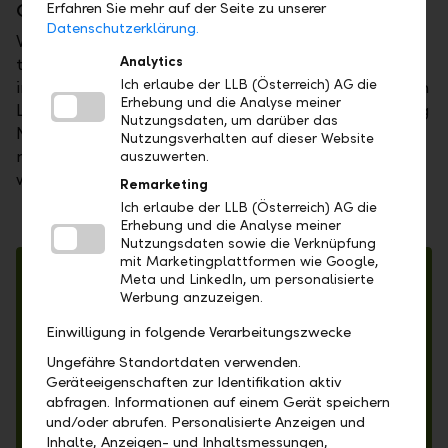
Erfahren Sie mehr auf der Seite zu unserer
Current media communiqués
Datenschutzerklärung.
We place great emphasis on transparency and
Analytics
timely, comprehensive information for our clients,
Ich erlaube der LLB (Österreich) AG die
investors, and partners. Our information ranges from
Erhebung und die Analyse meiner
LLB Österreich media communiqués to daily Morning
Nutzungsdaten, um darüber das
News and research publications. Here are our latest
Nutzungsverhalten auf dieser Website
media communiqués so that you can keep track of
auszuwerten.
what's important at LLB Österreich.
Remarketing
Ich erlaube der LLB (Österreich) AG die
Erhebung und die Analyse meiner
Nutzungsdaten sowie die Verknüpfung
mit Marketingplattformen wie Google,
Meta und LinkedIn, um personalisierte
Werbung anzuzeigen.
Einwilligung in folgende Verarbeitungszwecke
Ungefähre Standortdaten verwenden.
Geräteeigenschaften zur Identifikation aktiv
abfragen. Informationen auf einem Gerät speichern
und/oder abrufen. Personalisierte Anzeigen und
27.03.2026
Inhalte, Anzeigen- und Inhaltsmessungen,