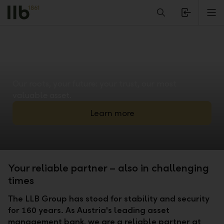
Alerts.Headline
M
Our roots, your future: your trust, our most
valuable asset.
Learn more
Your reliable partner – also in challenging
times
The LLB Group has stood for stability and security
for 160 years. As Austria's leading asset
management bank, we are a reliable partner at