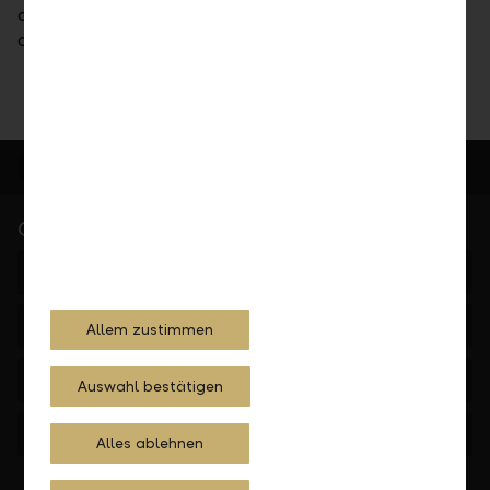
questions (including, but not limited to legal or tax
counsel).
Quick Links
LLB Portfolio Analysis
Investment Funds
Allem zustimmen
Downloads
Auswahl bestätigen
Contact
Alles ablehnen