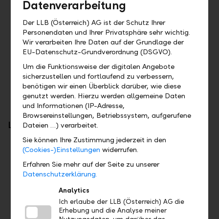
Datenverarbeitung
Redirect SCA Approach
Der LLB (Österreich) AG ist der Schutz Ihrer
Personendaten und Ihrer Privatsphäre sehr wichtig.
LLB Connect
Wir verarbeiten Ihre Daten auf der Grundlage der
EU-Datenschutz-Grundverordnung (DSGVO).
Zwei-Faktor Authentifizierung
Um die Funktionsweise der digitalen Angebote
Schlüsselpaar (bei direkter Verbindung
sicherzustellen und fortlaufend zu verbessern,
zwischen Customer und Bank)
benötigen wir einen Überblick darüber, wie diese
genutzt werden. Hierzu werden allgemeine Daten
und Informationen (IP-Adresse,
Browsereinstellungen, Betriebssystem, aufgerufene
Leistungsumfang
Dateien …) verarbeitet.
Sie können Ihre Zustimmung jederzeit in den
PSD2
(Cookies-)Einstellungen
widerrufen.
Kontoinformationen (Account Information)
Erfahren Sie mehr auf der Seite zu unserer
Zahlungsinitialisierung (Payment Initiation)
Datenschutzerklärung.
Bestätigung von Mitteln (Confirmation of
Analytics
Funds)
Ich erlaube der LLB (Österreich) AG die
Erhebung und die Analyse meiner
LLB Connect