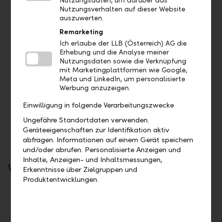
Nutzungsdaten, um darüber das
Nutzungsverhalten auf dieser Website
auszuwerten.
Zahlungsaufträge: Zahlungsaufträge werden
via pain.001 übermittelt. Die Antwort ist ein
Remarketing
pain.002
Ich erlaube der LLB (Österreich) AG die
Börsenaufträge
Erhebung und die Analyse meiner
Devisenaufträge
Nutzungsdaten sowie die Verknüpfung
Kontobelege im pdf-Format
mit Marketingplattformen wie Google,
Meta und LinkedIn, um personalisierte
Camt.053
Werbung anzuzeigen.
Camt.054
MT571
Einwilligung in folgende Verarbeitungszwecke
MT940
Kommunikation mit Kundenberater
Ungefähre Standortdaten verwenden.
Geräteeigenschaften zur Identifikation aktiv
abfragen. Informationen auf einem Gerät speichern
und/oder abrufen. Personalisierte Anzeigen und
Inhalte, Anzeigen- und Inhaltsmessungen,
Weiterentwicklungen
Erkenntnisse über Zielgruppen und
Produktentwicklungen.
PSD2
Limitiert vom Regulator