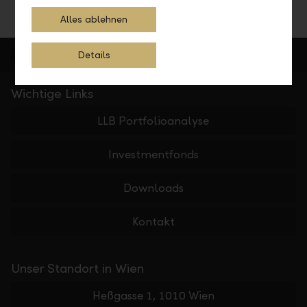
Alles ablehnen
Details
Wichtige Links
LLB Portfolioanalyse
Investmentfonds
Downloads
Kontakt
Unser Standort in Wien
Heßgasse 1, 1010 Wien