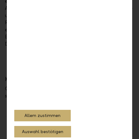
ein. Um einen Testzugang (Benutzer, Passwort,
Aktivierung LLB Banking App) zu erhalten senden Sie
uns ihre Kontaktdaten (Firma, Nachname, Vorname,
Redirect-URL, E-Mail-Adresse). Anschliessend
erhalten sie einen individuellen Zugang auf unsere
Entwicklungsumgebung und können die erwähnten
Dienstleistungen testen.
URL Produktion: secure.llb.at
URL Test: developer.llb.at
Kontakt
Gerne können Sie uns unter
support_onlineservices@llb.li kontaktieren.
Allem zustimmen
Teilen
Drucken
Auswahl bestätigen