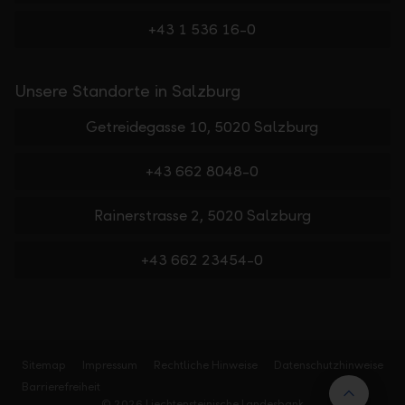
+43 1 536 16-0
Unsere Standorte in Salzburg
Getreidegasse 10, 5020 Salzburg
+43 662 8048-0
Rainerstrasse 2, 5020 Salzburg
+43 662 23454-0
Sitemap
Impressum
Rechtliche Hinweise
Datenschutzhinweise
Barrierefreiheit
Nach 
© 2026 Liechtensteinische Landesbank