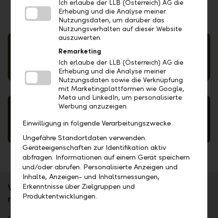
Ich erlaube der LLB (Österreich) AG die
Erhebung und die Analyse meiner
Nutzungsdaten, um darüber das
Nutzungsverhalten auf dieser Website
auszuwerten.
Remarketing
Ich erlaube der LLB (Österreich) AG die
Eine Übersicht unserer Investmentfonds
Erhebung und die Analyse meiner
Nutzungsdaten sowie die Verknüpfung
mit Marketingplattformen wie Google,
Meta und LinkedIn, um personalisierte
Werbung anzuzeigen.
Einwilligung in folgende Verarbeitungszwecke
Weitere Fonds der LLB-Gruppe
Ungefähre Standortdaten verwenden.
Geräteeigenschaften zur Identifikation aktiv
abfragen. Informationen auf einem Gerät speichern
und/oder abrufen. Personalisierte Anzeigen und
Inhalte, Anzeigen- und Inhaltsmessungen,
Was uns neben unserem Wertpapier-Know-how
Erkenntnisse über Zielgruppen und
Produktentwicklungen.
noch auszeichnet