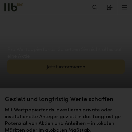
Alerts.Headline
M
Pro Wertpapierfonds: So setzen Sie nicht alles auf
eine Aktie
Jetzt informieren
Gezielt und langfristig Werte schaffen
Mit Wertpapierfonds investieren private oder
institutionelle Anleger gezielt in das langfristige
Potenzial von Aktien und Anleihen – in lokalen
Märkten oder im globalen Maßstab.