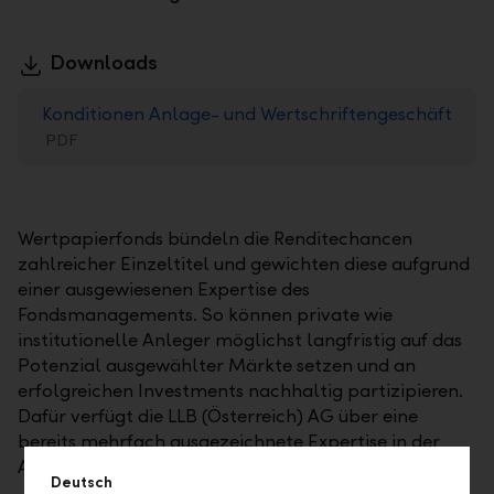
Downloads
Konditionen Anlage- und Wertschriftengeschäft
PDF
Wertpapierfonds bündeln die Renditechancen
zahlreicher Einzeltitel und gewichten diese aufgrund
einer ausgewiesenen Expertise des
Fondsmanagements. So können private wie
institutionelle Anleger möglichst langfristig auf das
Potenzial ausgewählter Märkte setzen und an
erfolgreichen Investments nachhaltig partizipieren.
Dafür verfügt die LLB (Österreich) AG über eine
bereits mehrfach ausgezeichnete Expertise in der
Auflegung und Verwaltung von Investmentfonds.
Deutsch