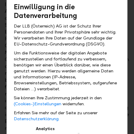
Im Segment der Publikumsfonds reicht unser
Einwilligung in die
Angebot beispielsweise von mehrfach
Datenverarbeitung
ausgezeichneten vermögensverwaltenden
Strategiefonds bis zu langfristig ausgerichteten
Der LLB (Österreich) AG ist der Schutz Ihrer
Emerging-Markets-Anleihenfonds. Für die bewusste
Personendaten und Ihrer Privatsphäre sehr wichtig.
Wir verarbeiten Ihre Daten auf der Grundlage der
Partizipation am Heimatmarkt braucht unser
EU-Datenschutz-Grundverordnung (DSGVO).
Österreich-Aktienfonds weder Benchmark noch
Mitbewerbervergleiche zu scheuen. Im Rahmen von
Um die Funktionsweise der digitalen Angebote
Großanleger- und Spezialfonds verwalten wir zudem
sicherzustellen und fortlaufend zu verbessern,
benötigen wir einen Überblick darüber, wie diese
auf die Bedürfnisse ausgewählter Kunden
genutzt werden. Hierzu werden allgemeine Daten
maßgeschneiderte Portfolios. Auch im Hinblick auf
und Informationen (IP-Adresse,
bedarfsgerecht zugeschnittene Fondshüllen oder als
Browsereinstellungen, Betriebssystem, aufgerufene
flexibler Depotbankdienstleister hat sich unser Haus
Dateien …) verarbeitet.
mit umfassenden Services für nationale und
Sie können Ihre Zustimmung jederzeit in den
internationale Asset-Manager längst bewährt und
(Cookies-)Einstellungen
widerrufen.
als kompetenter Partner etabliert. Eine Veranlagung
Erfahren Sie mehr auf der Seite zu unserer
in Wertpapiere birgt neben Chancen auch Risiken. Die
Datenschutzerklärung.
Einhaltung einer bestimmten Wertuntergrenze kann
nicht garantiert werden.
Analytics