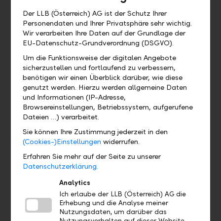
Muss ich die LLB Banking App mit
Der LLB (Österreich) AG ist der Schutz Ihrer
allen Funktionen verwenden?
Personendaten und Ihrer Privatsphäre sehr wichtig.
Wir verarbeiten Ihre Daten auf der Grundlage der
EU-Datenschutz-Grundverordnung (DSGVO).
Um die Funktionsweise der digitalen Angebote
Wo finde ich ...?
sicherzustellen und fortlaufend zu verbessern,
benötigen wir einen Überblick darüber, wie diese
Wo kann ich das QR Zahlteil finden?
genutzt werden. Hierzu werden allgemeine Daten
und Informationen (IP-Adresse,
Browsereinstellungen, Betriebssystem, aufgerufene
Wo finde ich mein eBill Postfach?
Dateien …) verarbeitet.
Sie können Ihre Zustimmung jederzeit in den
Gibt es eine Demoversion und wo
(Cookies-)Einstellungen
widerrufen.
finde ich sie?
Erfahren Sie mehr auf der Seite zu unserer
Datenschutzerklärung.
Wo finde ich das Profil?
Analytics
Ich erlaube der LLB (Österreich) AG die
Erhebung und die Analyse meiner
Wo sehe ich welches Bankpaket ich
Nutzungsdaten, um darüber das
habe?
Nutzungsverhalten auf dieser Website