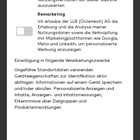
auszuwerten.
Wo finde ich meine Debit- und
Remarketing
Kreditkarten?
Ich erlaube der LLB (Österreich) AG die
Erhebung und die Analyse meiner
Nutzungsdaten sowie die Verknüpfung
Wo finde ich meine Nachrichten und
mit Marketingplattformen wie Google,
Dokumente?
Meta und LinkedIn, um personalisierte
Werbung anzuzeigen.
Einwilligung in folgende Verarbeitungszwecke
Aufträge
Ungefähre Standortdaten verwenden.
Geräteeigenschaften zur Identifikation aktiv
abfragen. Informationen auf einem Gerät speichern
Bis wann muss ich eine Zahlung
und/oder abrufen. Personalisierte Anzeigen und
freigeben, damit diese heute noch
Inhalte, Anzeigen- und Inhaltsmessungen,
verarbeitet wird?
Erkenntnisse über Zielgruppen und
Produktentwicklungen.
Wie kann ich eine bereits
ausgeführte Zahlung duplizieren?
Wie kann ich eine offene Zahlung