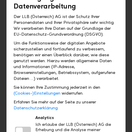
Muss ich die LLB Banking App mit
Datenverarbeitung
allen Funktionen verwenden?
Der LLB (Österreich) AG ist der Schutz Ihrer
Personendaten und Ihrer Privatsphäre sehr wichtig.
Wir verarbeiten Ihre Daten auf der Grundlage der
EU-Datenschutz-Grundverordnung (DSGVO).
Wo finde ich ...?
Um die Funktionsweise der digitalen Angebote
sicherzustellen und fortlaufend zu verbessern,
Wo kann ich das QR Zahlteil finden?
benötigen wir einen Überblick darüber, wie diese
genutzt werden. Hierzu werden allgemeine Daten
und Informationen (IP-Adresse,
Wo finde ich mein eBill Postfach?
Browsereinstellungen, Betriebssystem, aufgerufene
Dateien …) verarbeitet.
Gibt es eine Demoversion und wo
Sie können Ihre Zustimmung jederzeit in den
finde ich sie?
(Cookies-)Einstellungen
widerrufen.
Erfahren Sie mehr auf der Seite zu unserer
Wo finde ich das Profil?
Datenschutzerklärung.
Analytics
Wo sehe ich welches Bankpaket ich
Ich erlaube der LLB (Österreich) AG die
habe?
Erhebung und die Analyse meiner