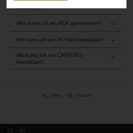
Wo kann ich Reports und Formulare
bestellen?
Wie kann ich ein PDF generieren?
Wo kann ich ein MT940 bestellen?
Wo kann ich ein CAMT053
bestellen?
Teilen
Drucken