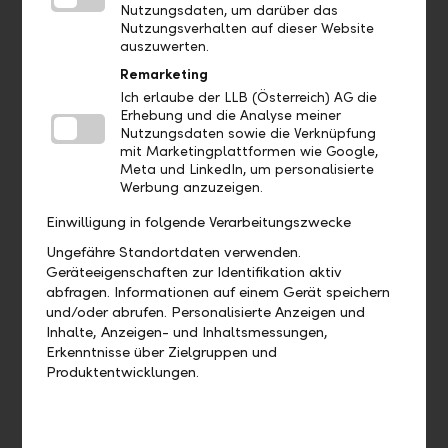
Nutzungsdaten, um darüber das
Nutzungsverhalten auf dieser Website
Wo finde ich meine Debit- und
auszuwerten.
Kreditkarten?
Remarketing
Ich erlaube der LLB (Österreich) AG die
Wo finde ich meine Nachrichten und
Erhebung und die Analyse meiner
Dokumente?
Nutzungsdaten sowie die Verknüpfung
mit Marketingplattformen wie Google,
Meta und LinkedIn, um personalisierte
Werbung anzuzeigen.
Aufträge
Einwilligung in folgende Verarbeitungszwecke
Ungefähre Standortdaten verwenden.
Geräteeigenschaften zur Identifikation aktiv
Bis wann muss ich eine Zahlung
abfragen. Informationen auf einem Gerät speichern
freigeben, damit diese heute noch
und/oder abrufen. Personalisierte Anzeigen und
verarbeitet wird?
Inhalte, Anzeigen- und Inhaltsmessungen,
Erkenntnisse über Zielgruppen und
Wie kann ich eine bereits
Produktentwicklungen.
ausgeführte Zahlung duplizieren?
Wie kann ich eine offene Zahlung