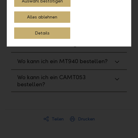
Auswahl bestätigen
Reports und Formulare
Alles ablehnen
Wo kann ich Reports und Formulare
bestellen?
Details
Wie kann ich ein PDF generieren?
Wo kann ich ein MT940 bestellen?
Wo kann ich ein CAMT053
bestellen?
Teilen
Drucken