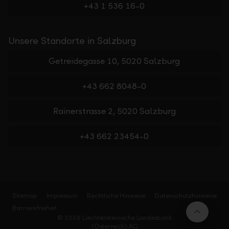
+43 1 536 16-0
Unsere Standorte in Salzburg
Getreidegasse 10, 5020 Salzburg
+43 662 8048-0
Rainerstrasse 2, 5020 Salzburg
+43 662 23454-0
Sitemap
Impressum
Rechtliche Hinweise
Datenschutzhinweise
Barrierefreiheit
Nach 
© 2026 Liechtensteinische Landesbank
(Österreich) AG