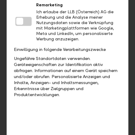
Remarketing
Wo finde ich meine Debit- und
Ich erlaube der LLB (Österreich) AG die
Erhebung und die Analyse meiner
Kreditkarten?
Nutzungsdaten sowie die Verknüpfung
mit Marketingplattformen wie Google,
Wo finde ich meine Nachrichten und
Meta und LinkedIn, um personalisierte
Werbung anzuzeigen.
Dokumente?
Einwilligung in folgende Verarbeitungszwecke
Ungefähre Standortdaten verwenden.
Geräteeigenschaften zur Identifikation aktiv
Aufträge
abfragen. Informationen auf einem Gerät speichern
und/oder abrufen. Personalisierte Anzeigen und
Bis wann muss ich eine Zahlung
Inhalte, Anzeigen- und Inhaltsmessungen,
Erkenntnisse über Zielgruppen und
freigeben, damit diese heute noch
Produktentwicklungen.
verarbeitet wird?
Wie kann ich eine bereits
ausgeführte Zahlung duplizieren?
Wie kann ich eine offene Zahlung