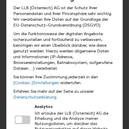
Muss ich die LLB Banking App mit
Der LLB (Österreich) AG ist der Schutz Ihrer
allen Funktionen verwenden?
Personendaten und Ihrer Privatsphäre sehr wichtig.
Wir verarbeiten Ihre Daten auf der Grundlage der
EU-Datenschutz-Grundverordnung (DSGVO).
Um die Funktionsweise der digitalen Angebote
Wo finde ich ...?
sicherzustellen und fortlaufend zu verbessern,
benötigen wir einen Überblick darüber, wie diese
Wo kann ich das QR Zahlteil finden?
genutzt werden. Hierzu werden allgemeine Daten
und Informationen (IP-Adresse,
Browsereinstellungen, Betriebssystem, aufgerufene
Wo finde ich mein eBill Postfach?
Dateien …) verarbeitet.
Sie können Ihre Zustimmung jederzeit in den
Gibt es eine Demoversion und wo
(Cookies-)Einstellungen
widerrufen.
finde ich sie?
Erfahren Sie mehr auf der Seite zu unserer
Datenschutzerklärung.
Wo finde ich das Profil?
Analytics
Ich erlaube der LLB (Österreich) AG die
Erhebung und die Analyse meiner
Wo sehe ich welches Bankpaket ich
Nutzungsdaten, um darüber das
habe?
Nutzungsverhalten auf dieser Website