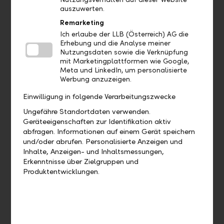
auszuwerten.
Wo finde ich meine Debit- und
Remarketing
Kreditkarten?
Ich erlaube der LLB (Österreich) AG die
Erhebung und die Analyse meiner
Nutzungsdaten sowie die Verknüpfung
Wo finde ich meine Nachrichten und
mit Marketingplattformen wie Google,
Dokumente?
Meta und LinkedIn, um personalisierte
Werbung anzuzeigen.
Einwilligung in folgende Verarbeitungszwecke
Aufträge
Ungefähre Standortdaten verwenden.
Geräteeigenschaften zur Identifikation aktiv
abfragen. Informationen auf einem Gerät speichern
Bis wann muss ich eine Zahlung
und/oder abrufen. Personalisierte Anzeigen und
freigeben, damit diese heute noch
Inhalte, Anzeigen- und Inhaltsmessungen,
verarbeitet wird?
Erkenntnisse über Zielgruppen und
Produktentwicklungen.
Wie kann ich eine bereits
ausgeführte Zahlung duplizieren?
Wie kann ich eine offene Zahlung