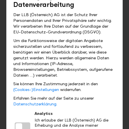
Datenverarbeitung
Benachrichtigungscenter?
Der LLB (Österreich) AG ist der Schutz Ihrer
Wie funktioniert das Quicklinkmenü?
Personendaten und Ihrer Privatsphäre sehr wichtig.
Wir verarbeiten Ihre Daten auf der Grundlage der
EU-Datenschutz-Grundverordnung (DSGVO).
Was sehe ich beim Profil?
Um die Funktionsweise der digitalen Angebote
sicherzustellen und fortlaufend zu verbessern,
benötigen wir einen Überblick darüber, wie diese
genutzt werden. Hierzu werden allgemeine Daten
Anmeldung und Freigabe
und Informationen (IP-Adresse,
Browsereinstellungen, Betriebssystem, aufgerufene
Dateien …) verarbeitet.
Wie funktioniert die Freigabe
(Anmeldungen und Transaktionen)
Sie können Ihre Zustimmung jederzeit in den
(Cookies-)Einstellungen
widerrufen.
über die LLB Banking App?
Erfahren Sie mehr auf der Seite zu unserer
Datenschutzerklärung.
Muss ich die LLB Banking App mit
allen Funktionen verwenden?
Analytics
Ich erlaube der LLB (Österreich) AG die
Erhebung und die Analyse meiner