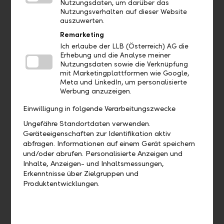
Nutzungsdaten, um darüber das
Nutzungsverhalten auf dieser Website
Wo finde ich ...?
auszuwerten.
Remarketing
Wo kann ich das QR Zahlteil finden?
Ich erlaube der LLB (Österreich) AG die
Erhebung und die Analyse meiner
Nutzungsdaten sowie die Verknüpfung
Wo finde ich mein eBill Postfach?
mit Marketingplattformen wie Google,
Meta und LinkedIn, um personalisierte
Werbung anzuzeigen.
Gibt es eine Demoversion und wo
finde ich sie?
Einwilligung in folgende Verarbeitungszwecke
Ungefähre Standortdaten verwenden.
Wo finde ich das Profil?
Geräteeigenschaften zur Identifikation aktiv
abfragen. Informationen auf einem Gerät speichern
und/oder abrufen. Personalisierte Anzeigen und
Wo sehe ich welches Bankpaket ich
Inhalte, Anzeigen- und Inhaltsmessungen,
habe?
Erkenntnisse über Zielgruppen und
Produktentwicklungen.
Wo finde ich meine Debit- und
Kreditkarten?