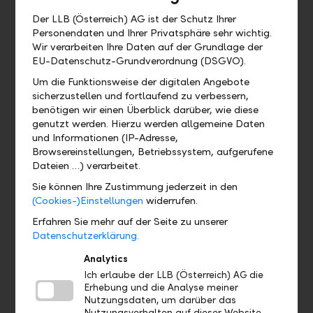
Muss ich die LLB Banking App mit
Der LLB (Österreich) AG ist der Schutz Ihrer
allen Funktionen verwenden?
Personendaten und Ihrer Privatsphäre sehr wichtig.
Wir verarbeiten Ihre Daten auf der Grundlage der
Nein, Sie können die LLB Banking App
EU-Datenschutz-Grundverordnung (DSGVO).
auch nur für Freigaben aus der LLB
Um die Funktionsweise der digitalen Angebote
Portfolioanalyse verwenden. Bei der
sicherzustellen und fortlaufend zu verbessern,
Aktivierung der App werden Sie gefragt,
benötigen wir einen Überblick darüber, wie diese
welchen Funktionsumfang Sie
genutzt werden. Hierzu werden allgemeine Daten
freischalten möchten.
und Informationen (IP-Adresse,
Browsereinstellungen, Betriebssystem, aufgerufene
Dateien …) verarbeitet.
Sie können Ihre Zustimmung jederzeit in den
(Cookies-)Einstellungen
widerrufen.
Wo finde ich ...?
Erfahren Sie mehr auf der Seite zu unserer
Datenschutzerklärung.
Wo kann ich das QR Zahlteil finden?
Analytics
Ich erlaube der LLB (Österreich) AG die
Erhebung und die Analyse meiner
Wo finde ich mein eBill Postfach?
Nutzungsdaten, um darüber das
Nutzungsverhalten auf dieser Website