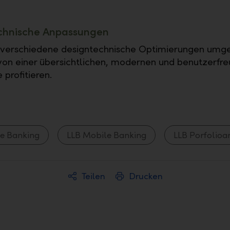
chnische Anpassungen
 verschiedene designtechnische Optimierungen umge
von einer übersichtlichen, modernen und benutzerfre
profitieren.
ne Banking
LLB Mobile Banking
LLB Porfolioa
Teilen
Drucken