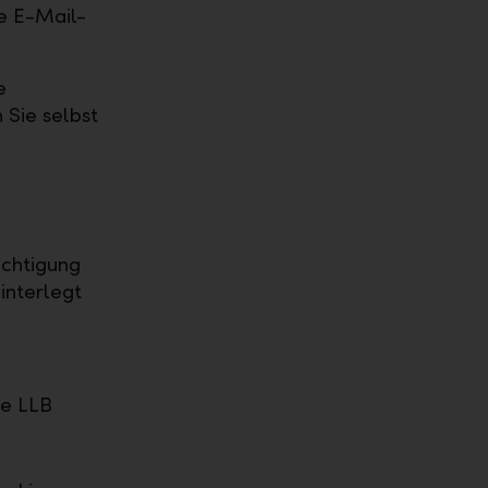
e E-Mail-
e
 Sie selbst
ichtigung
interlegt
ie LLB