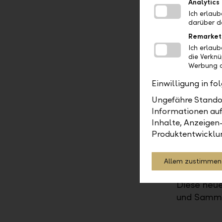
Analytics
Börsenau
Ich erlau
darüber d
Basierend
Remarket
Auswahl d
Ich erlau
angepasst:
die Verkn
Werbung a
Wen
Einwilligung in f
def
Ungefähre Standor
ve
Informationen auf
Wen
Inhalte, Anzeigen
Av
Produktentwicklu
Sel
and
Allem zustimmen
Diese neue 
und Sammel