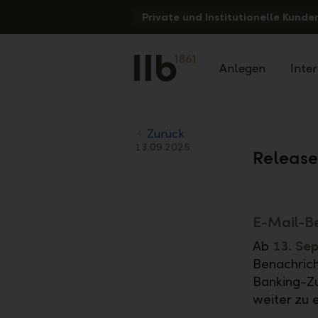
Alerts.Headline
Private und Institutionelle Kunde
Anlegen
Inte
Zurück
13.09.2025
Releas
E-Mail-B
Ab
13. Se
Benachrich
Banking-Zu
weiter zu 