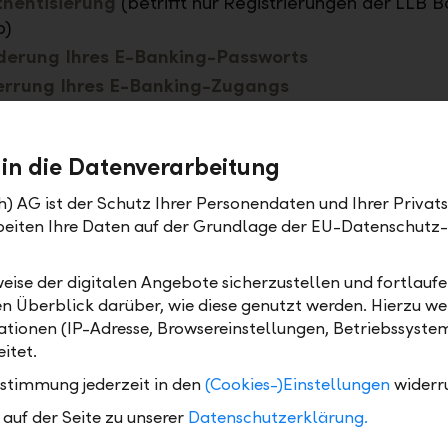
thentisierung
(betrifft nur Registrierungen der LLB B
p)
derung Ihres E-Banking-Passworts
errung Ihres E-Banking-Zugangs
en Sie Ihre E-Mail-Adresse unter "Profil > Kontaktdat
 in die Datenverarbeitung
und aktualisieren Sie diese bei Bedarf. Nur so stelle
s Sie bei sicherheitsrelevanten Ereignissen sofort inf
h) AG ist der Schutz Ihrer Personendaten und Ihrer Privat
rbeiten Ihre Daten auf der Grundlage der EU-Datenschut
rdert Sie niemals per Anruf, E-Mail oder SMS zum Lo
 Ihrer Zugangsdaten auf. Wir versenden keine E-Mail
eise der digitalen Angebote sicherzustellen und fortlaufe
en Überblick darüber, wie diese genutzt werden. Hierzu w
seiten wie E-Banking und fragen Sie niemals nach I
tionen (IP-Adresse, Browsereinstellungen, Betriebssyste
ertragsnummer oder PIN.
itet.
ustimmung jederzeit in den
(Cookies-)Einstellungen
widerr
auf der Seite zu unserer
Datenschutzerklärung.
k bei der Auswahl des Abrechnungskontos für