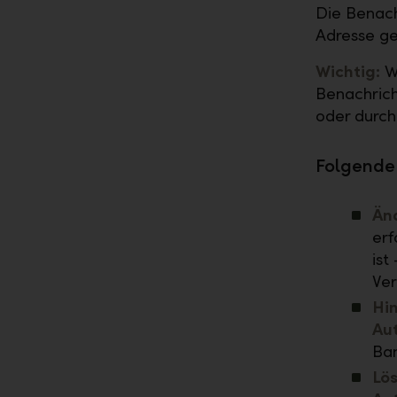
Die Benach
Adresse g
Wichtig:
We
Benachrich
oder durch
Folgende 
Än
erf
ist
Ver
Hi
Au
Ban
Lö