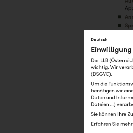
Au
Ap
Än
Sp
Deutsch
Bitte prüf
Einwilligung
verwalten" 
sicher, das
Der LLB (Österreic
werden.
wichtig. Wir vera
(DSGVO).
Die LLB fo
zur Angabe
Um die Funktionsw
benötigen wir ein
zu Anmelde
Daten und Informa
Banking-V
Dateien …) verarbe
Sie können Ihre Z
Erfahren Sie mehr 
Neue Logi