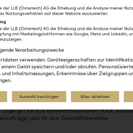
fträge
be der LLB (Österreich) AG die Erhebung und die Analyse meiner Nu
as Nutzungsverhalten auf dieser Website auszuwerten.
 auf Rückmeldungen von Kundinnen und Kunden wurd
ing
es Abrechnungskontos bei Börsenaufträgen im E-Ban
be der LLB (Österreich) AG die Erhebung und die Analyse meiner Nu
üpfung mit Marketingplattformen wie Google, Meta und LinkedIn, um
nzuzeigen.
n in Ihrem Depot ein bevorzugtes Konto im E-Banki
olgende Verarbeitungszwecke
iniert ist, wird dieses weiterhin als Standard-Abrec
tdaten verwenden. Geräteeigenschaften zur Identifikatio
rwendet.
 einem Gerät speichern und/oder abrufen. Personalisiert
n kein bevorzugtes Konto gesetzt ist, wird neu da
- und Inhaltsmessungen, Erkenntnisse über Zielgruppen u
aloq hinterlegte Standardkonto verwendet.
ngen.
bstverständlich können Sie weiterhin jederzeit manue
eres Konto auswählen.
Auswahl bestätigen
Alles ablehnen
Logik gilt für alle Börsentransaktionen (Kauf, Verkauf
aufträge) und für alle Geschäftsbereiche.