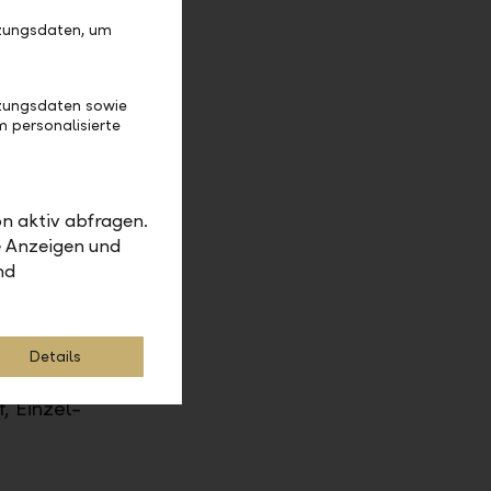
tzungsdaten, um
e die
king
tzungsdaten sowie
 personalisierte
ng
hnungskonto
n aktiv abfragen.
e Anzeigen und
s in
nd
ll ein
Details
, Einzel-