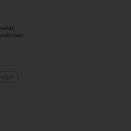
setzt,
undlichen
nalyse