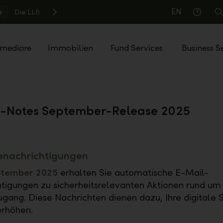
EN
n
Die LLB
S
Hilfe
rmediäre
Immobilien
Fund Services
Business S
e-Notes September-Release 2025
enachrichtigungen
ptember 2025
erhalten Sie automatische E-Mail-
tigungen zu sicherheitsrelevanten Aktionen rund um 
gang. Diese Nachrichten dienen dazu, Ihre digitale S
erhöhen.