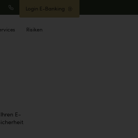
Login E-Banking
uche
Anrufen
ervices
Risiken
Ihren E-
icherheit