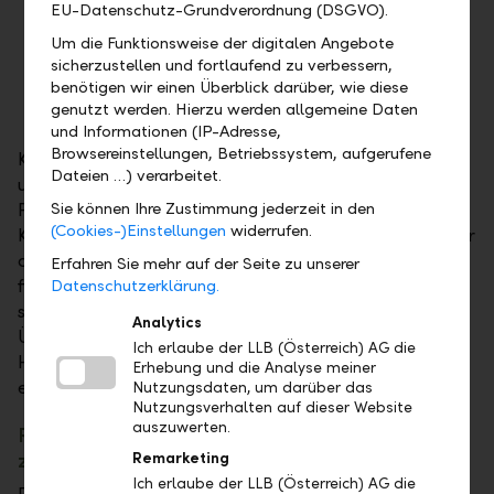
Die Eigentumsrechte: Die Anteile am
EU-Datenschutz-Grundverordnung (DSGVO).
Unternehmen wechseln den Besitzer.
Um die Funktionsweise der digitalen Angebote
Die Entscheidungsbefugnisse: Die operative
sicherzustellen und fortlaufend zu verbessern,
und strategische Leitung geht auf die
benötigen wir einen Überblick darüber, wie diese
genutzt werden. Hierzu werden allgemeine Daten
Nachfolger über.
und Informationen (IP-Adresse,
Browsereinstellungen, Betriebssystem, aufgerufene
Klar formulierte vertragliche Regelungen sind dabei
Dateien …) verarbeitet.
unerlässlich. Sie halten fest, welche Rechte und
Pflichten übergeben werden. Auch
Sie können Ihre Zustimmung jederzeit in den
(Cookies-)Einstellungen
widerrufen.
Kontrollmechanismen oder beratende Funktionen für
die scheidende Generation lassen sich im Vertrag
Erfahren Sie mehr auf der Seite zu unserer
fixieren. Strukturen wie ein Familienbeirat oder
Datenschutzerklärung.
spezielle Stimmrechtsregelungen helfen, den
Analytics
Übergang fließend zu gestalten, ohne die
Ich erlaube der LLB (Österreich) AG die
Handlungsfähigkeit des Unternehmens
Erhebung und die Analyse meiner
einzuschränken.
Nutzungsdaten, um darüber das
Nutzungsverhalten auf dieser Website
auszuwerten.
Rechtlicher Vergleich: Vorgezogene Schenkung
zu Lebzeiten vs. Erbfall
Remarketing
Ich erlaube der LLB (Österreich) AG die