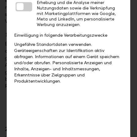
Ein Kernaspekt im Prozess ist das Timing sowie die
Erhebung und die Analyse meiner
rechtliche Ausgestaltung der Nachfolge. Hier stehen
Nutzungsdaten sowie die Verknüpfung
sich im österreichischen Recht zwei grundlegende
mit Marketingplattformen wie Google,
Meta und LinkedIn, um personalisierte
Wege gegenüber.
Werbung anzuzeigen.
1. Die vorgezogene Unternehmensübertragung
Einwilligung in folgende Verarbeitungszwecke
Erfolgt die Übergabe zu Lebzeiten, durch Schenkung
Ungefähre Standortdaten verwenden.
oder Verkauf, schafft dies frühzeitig Klarheit. Die
Geräteeigenschaften zur Identifikation aktiv
abfragen. Informationen auf einem Gerät speichern
größte Herausforderung liegt hier in der finanziellen
und/oder abrufen. Personalisierte Anzeigen und
Absicherung der älteren Generation. Gründer, die ihr
Inhalte, Anzeigen- und Inhaltsmessungen,
gesamtes Leben in den Betrieb investiert haben,
Erkenntnisse über Zielgruppen und
benötigen eine angemessene Versorgung im
Produktentwicklungen.
Ruhestand. Mögliche Modelle dafür sind:
Fortlaufende Gewinnbeteiligungen
Verbindliche Pensionszusagen
Bezahlte Beratungsmandate
2. Die ungeplante Übergabe durch Erbschaft