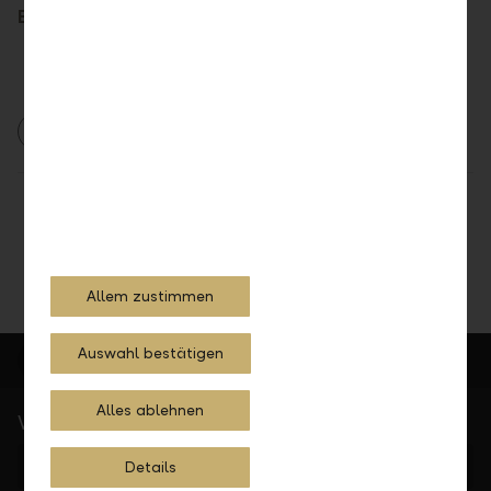
Ein Gastbeitrag von Rechtsanwältin Daniela Jöbstl
2026
Teilen
Drucken
Allem zustimmen
Auswahl bestätigen
Alles ablehnen
Wichtige Links
LLB Portfolioanalyse
Details