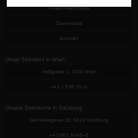
Investmentfonds
Downloads
Kontakt
Unser Standort in Wien
Heßgasse 1, 1010 Wien
+43 1 536 16-0
Unsere Standorte in Salzburg
Getreidegasse 10, 5020 Salzburg
+43 662 8048-0