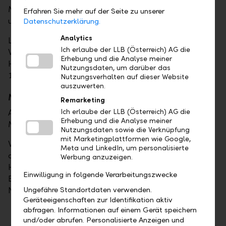
Meldungen können in brieflicher Form an die
Erfahren Sie mehr auf der Seite zu unserer
unabhängigen Meldestelle gesandt werden:
Datenschutzerklärung.
Analytics
Liechtensteinische Landesbank (Österreich) AG
Ich erlaube der LLB (Österreich) AG die
Whistleblowing Stelle
Erhebung und die Analyse meiner
Hessgasse 1
Nutzungsdaten, um darüber das
1010 Wien
Nutzungsverhalten auf dieser Website
auszuwerten.
Meldung mittels Online-Formular
Remarketing
Ich erlaube der LLB (Österreich) AG die
Alternativ können Sie hier auch gerne eine Online-
Erhebung und die Analyse meiner
Meldung mittels Kontaktformular abgeben.
Nutzungsdaten sowie die Verknüpfung
mit Marketingplattformen wie Google,
Wir bieten Ihnen hier mittels eines Online-Formulars
Meta und LinkedIn, um personalisierte
die Möglichkeit, im Rahmen des
Werbung anzuzeigen.
Hinweisgeberverfahrens Hinweise zu erstatten, bei
Einwilligung in folgende Verarbeitungszwecke
Bedarf auch unter Verzicht auf Nennung Ihres
Ungefähre Standortdaten verwenden.
Namens.
Geräteeigenschaften zur Identifikation aktiv
abfragen. Informationen auf einem Gerät speichern
und/oder abrufen. Personalisierte Anzeigen und