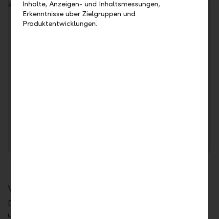
Inhalte, Anzeigen- und Inhaltsmessungen,
Erkenntnisse über Zielgruppen und
Produktentwicklungen.
Meldung mittels Online-Formular
Melden Sie Hinweise im Rahmen des
Hinweisgeberverfahrens direkt über unser Online Formular,
bei Bedarf auch unter Verzicht auf Nennung Ihres Namens.
Meldung abgeben
Weiteres Vorgehen
Die Bearbeitung Ihrer Meldung erfolgt durch eine
unabhängige Stelle der LLB AG, womit ein Dialog