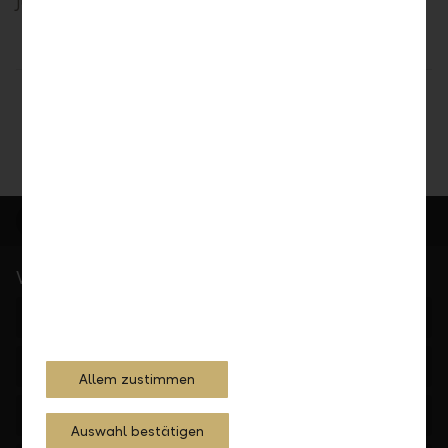
Jüngste Aktualisierung, Januar 2026
Teilen
Drucken
Wichtige Links
LLB Portfolioanalyse
Investmentfonds
Allem zustimmen
Downloads
Auswahl bestätigen