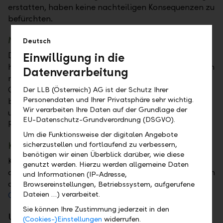
erstatten, haben keine nachteiligen Konsequenzen zu
befürchten.
Meldekanäle
Deutsch
Einwilligung in die
Die Liechtensteinische Landesbank (Österreich) AG
hat dazu verschiedene Meldekanäle eingerichtet, um
Datenverarbeitung
mutmassliches Fehlverhalten innerhalb ihrer
Organisation zu melden. Als Fehlverhalten gelten
Der LLB (Österreich) AG ist der Schutz Ihrer
Personendaten und Ihrer Privatsphäre sehr wichtig.
beispielsweise Verstösse gegen das Straf-, Aufsichts-
Wir verarbeiten Ihre Daten auf der Grundlage der
und Verwaltungsrecht sowie andere gesetzliche
EU-Datenschutz-Grundverordnung (DSGVO).
Regelungen und interne Vorgaben.
Um die Funktionsweise der digitalen Angebote
sicherzustellen und fortlaufend zu verbessern,
Kundenbeschwerden
benötigen wir einen Überblick darüber, wie diese
Kundenbeschwerden können Sie bitte wie gewohnt
genutzt werden. Hierzu werden allgemeine Daten
an unsere Kontaktstelle
ombudsstelle@llb.at
richten
und Informationen (IP-Adresse,
oder unser Kontaktformular
Ombudsstelle | LLB
Browsereinstellungen, Betriebssystem, aufgerufene
Dateien …) verarbeitet.
Österreich
ausfüllen.
Sie können Ihre Zustimmung jederzeit in den
Unabhängige Meldestelle
(Cookies-)Einstellungen
widerrufen.