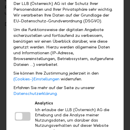
Der LLB (Österreich) AG ist der Schutz Ihrer
personenbezogenen Daten sowie auf Berichtigung
Personendaten und Ihrer Privatsphäre sehr wichtig.
unrichtiger Daten.
Wir verarbeiten Ihre Daten auf der Grundlage der
EU-Datenschutz-Grundverordnung (DSGVO).
Die Meldung an die Finanzbehörden umfasst:
Um die Funktionsweise der digitalen Angebote
sicherzustellen und fortlaufend zu verbessern,
Name
benötigen wir einen Überblick darüber, wie diese
Adresse
genutzt werden. Hierzu werden allgemeine Daten
Ansässigkeitsstaat(en)
und Informationen (IP-Adresse,
Browsereinstellungen, Betriebssystem, aufgerufene
Steueridentifikationsnummer(n)
Dateien …) verarbeitet.
Geburtsdatum/- ort (bei natürlichen
Sie können Ihre Zustimmung jederzeit in den
Personen)
(Cookies-)Einstellungen
widerrufen.
Konto-/Depotnummer(n): Spar-, Einlagen-,
Erfahren Sie mehr auf der Seite zu unserer
Giro- und Depotgeschäft
Datenschutzerklärung.
Konto-/Depotsalden/-werte zum Jahresende
Analytics
bzw. die Schließung des Kontos/Depots
Ich erlaube der LLB (Österreich) AG die
Kapitalerträge, andere Erträge aus den
Erhebung und die Analyse meiner
Vermögenswerten auf dem Konto/Depot und
Nutzungsdaten, um darüber das
Veräußerungserlöse
Nutzungsverhalten auf dieser Website