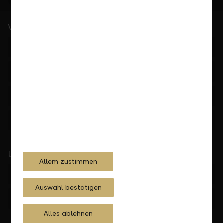
Wichtige Links
LLB Portfolioanalyse
Investmentfonds
Downloads
Kontakt
Unser Standort in Wien
Allem zustimmen
Heßgasse 1, 1010 Wien
Auswahl bestätigen
+43 1 536 16-0
Alles ablehnen