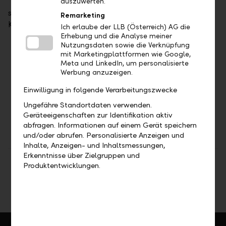
auszuwerten.
sowie bei juristischen Personen zusätzlich der den
Remarketing
Kunden allenfalls beherrschenden Personen:
Ich erlaube der LLB (Österreich) AG die
Erhebung und die Analyse meiner
Nutzungsdaten sowie die Verknüpfung
Name
mit Marketingplattformen wie Google,
Adresse
Meta und LinkedIn, um personalisierte
Werbung anzuzeigen.
Ansässigkeitsstaat(en)
Steueridentifikationsnummer(n)
Einwilligung in folgende Verarbeitungszwecke
Geburtsdatum/-ort (bei natürlichen
Ungefähre Standortdaten verwenden.
Personen)
Geräteeigenschaften zur Identifikation aktiv
abfragen. Informationen auf einem Gerät speichern
und/oder abrufen. Personalisierte Anzeigen und
Inhalte, Anzeigen- und Inhaltsmessungen,
Erkenntnisse über Zielgruppen und
Teilen
Drucken
Produktentwicklungen.