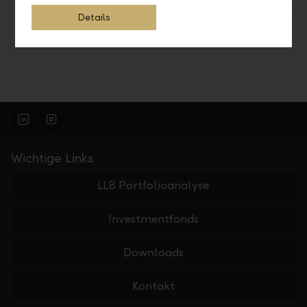
Details
Teilen
Drucken
Wichtige Links
LLB Portfolioanalyse
Investmentfonds
Downloads
Kontakt