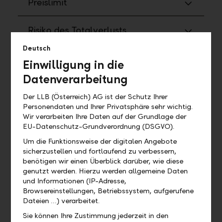
Preislimit
Risiko des Totalverlusts
Deutsch
Steuerliche Aspekte
Einwilligung in die
Datenverarbeitung
Transferrisiko
Der LLB (Österreich) AG ist der Schutz Ihrer
Personendaten und Ihrer Privatsphäre sehr wichtig.
Währungsrisiko
Wir verarbeiten Ihre Daten auf der Grundlage der
EU-Datenschutz-Grundverordnung (DSGVO).
Zinsrisiko
Um die Funktionsweise der digitalen Angebote
sicherzustellen und fortlaufend zu verbessern,
benötigen wir einen Überblick darüber, wie diese
Zeitlimit
genutzt werden. Hierzu werden allgemeine Daten
und Informationen (IP-Adresse,
Browsereinstellungen, Betriebssystem, aufgerufene
Dateien …) verarbeitet.
Anleihen / Renten / Schuldverschreibungen
Sie können Ihre Zustimmung jederzeit in den