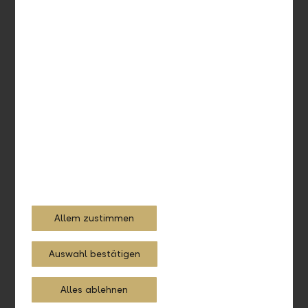
Optionsscheinbedingungen
Strukturierte Produkte
Allgemein
Risiken
Nachhaltigkeitsrisiken im Sinne der
Allem zustimmen
Offenlegungsverordnung (EU) 2019/2088
Auswahl bestätigen
Definition
Alles ablehnen