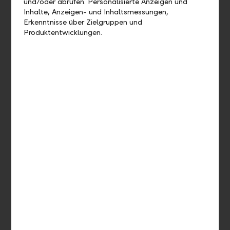
und/oder abrufen. Personalisierte Anzeigen und
Definition Aktien
Inhalte, Anzeigen- und Inhaltsmessungen,
Erkenntnisse über Zielgruppen und
Produktentwicklungen.
Ertrag
Kursrisiko
Bonitätsrisiko
Liquiditätsrisiko
Aktienhandel
Inländische Investmentfonds