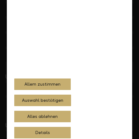
LLB Portfolioanalyse
Investmentfonds
Downloads
Kontakt
Unser Standort in Wien
Allem zustimmen
Heßgasse 1, 1010 Wien
Auswahl bestätigen
+43 1 536 16-0
Alles ablehnen
Unsere Standorte in Salzburg
Details
Getreidegasse 10, 5020 Salzburg