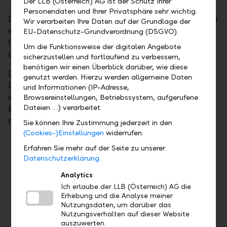
Der LLB (Österreich) AG ist der Schutz Ihrer
Personendaten und Ihrer Privatsphäre sehr wichtig.
Die Liechtensteinische Landesbank (Österreich) AG ist
Wir verarbeiten Ihre Daten auf der Grundlage der
eine bevorzugte Adresse, geht es um auf individuelle
EU-Datenschutz-Grundverordnung (DSGVO).
Chancen und Risiken zugeschnittene Geldanlagen
Um die Funktionsweise der digitalen Angebote
der Zukunft.
sicherzustellen und fortlaufend zu verbessern,
benötigen wir einen Überblick darüber, wie diese
Die LLB Österreich gehört der Liechtensteinischen
genutzt werden. Hierzu werden allgemeine Daten
Landesbank AG (LLB) in Vaduz, einem Traditionshaus
und Informationen (IP-Adresse,
seit knapp 165 Jahren. Die LLB ist an der SIX Swiss
Browsereinstellungen, Betriebssystem, aufgerufene
Dateien …) verarbeitet.
Exchange notiert und verfügt über eine
ausgezeichnete Bonität:
Sie können Ihre Zustimmung jederzeit in den
(Cookies-)Einstellungen
widerrufen.
Sie hat mit dem Land Liechtenstein als
Erfahren Sie mehr auf der Seite zu unserer
Hauptaktionär einen starken Partner
Datenschutzerklärung.
Liechtenstein gehört zu den elf Ländern
Analytics
weltweit, die über ein AAA-Rating von
Ich erlaube der LLB (Österreich) AG die
Standard & Poor's verfügt
Erhebung und die Analyse meiner
Mit einem Moody's-Depositenrating von Aa2
Nutzungsdaten, um darüber das
Nutzungsverhalten auf dieser Website
liegt die LLB weit über dem Durchschnitt
auszuwerten.