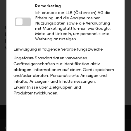
europäischer Finanzhäuser
Remarketing
Die Investmentkompetenz ist international
Ich erlaube der LLB (Österreich) AG die
vielfach ausgezeichnet
Erhebung und die Analyse meiner
Nutzungsdaten sowie die Verknüpfung
In der LLB Österreich spiegeln sich die Stärken der
mit Marketingplattformen wie Google,
LLB-Gruppe wider. Sie steht für Tradition und
Meta und LinkedIn, um personalisierte
Werbung anzuzeigen.
Innovationskraft und bürgt für ausgezeichnete
Vermögensverwaltung und Vermögensanlage.
Einwilligung in folgende Verarbeitungszwecke
Ungefähre Standortdaten verwenden.
Geräteeigenschaften zur Identifikation aktiv
abfragen. Informationen auf einem Gerät speichern
und/oder abrufen. Personalisierte Anzeigen und
Teilen
Drucken
Inhalte, Anzeigen- und Inhaltsmessungen,
Erkenntnisse über Zielgruppen und
Produktentwicklungen.
Wichtige Links