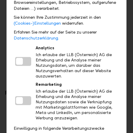
Sehr guter Bachelorabschluss (Universität /
Browsereinstellungen, Betriebssystem, aufgerufene
Dateien …) verarbeitet.
Fachhochschule)
Überzeugendes Engagement mit
Sie können Ihre Zustimmung jederzeit in den
(Cookies-)Einstellungen
widerrufen.
ausgewiesener Teamfähigkeit
Hohes Commitment gegenüber der
Erfahren Sie mehr auf der Seite zu unserer
Datenschutzerklärung.
Unternehmenskultur
Starkes Interesse für zukünftige Zielposition
Analytics
innerhalb der LLB-Gruppe
Ich erlaube der LLB (Österreich) AG die
Erhebung und die Analyse meiner
Hohe Entwicklungsbereitschaft
Nutzungsdaten, um darüber das
Nutzungsverhalten auf dieser Website
auszuwerten.
Remarketing
Ich erlaube der LLB (Österreich) AG die
Programmübersicht
Erhebung und die Analyse meiner
Nutzungsdaten sowie die Verknüpfung
Praxisorientierter Einstieg
mit Marketingplattformen wie Google,
Meta und LinkedIn, um personalisierte
100 % - Anstellung
Werbung anzuzeigen.
12 Monate
Einwilligung in folgende Verarbeitungszwecke
Massgeschneidertes Programm: Einsatz in einem