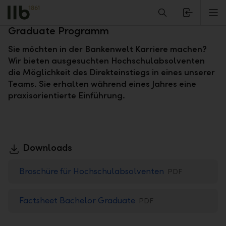
Alerts.Headline
M
Die Chance für junge Talente: das Bachelor
Graduate Programm
Sie möchten in der Bankenwelt Karriere machen?
Wir bieten ausgesuchten Hochschulabsolventen
die Möglichkeit des Direkteinstiegs in eines unserer
Teams. Sie erhalten während eines Jahres eine
praxisorientierte Einführung.
Downloads
Broschüre für Hochschulabsolventen
PDF
Factsheet Bachelor Graduate
PDF