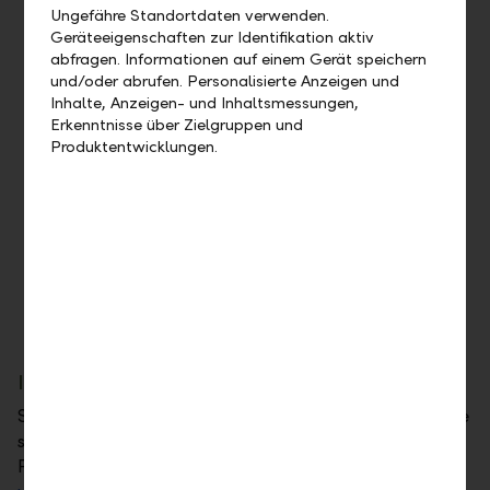
Bereich mit Stages bei bereichsspezifischen
Ungefähre Standortdaten verwenden.
Schnittstellen als optimale Vorbereitung für
Geräteeigenschaften zur Identifikation aktiv
Zielfunktion
abfragen. Informationen auf einem Gerät speichern
und/oder abrufen. Personalisierte Anzeigen und
Inhalte, Anzeigen- und Inhaltsmessungen,
Ziel
Erkenntnisse über Zielgruppen und
Nach Abschluss des Programms eine Fachposition
Produktentwicklungen.
einnehmen
Begleitendes Programm
Besuch von Veranstaltungen, Networking Anlässen,
Sommerevents und weitere Benefits
Ihre nächsten Schritte:
Sie sind interessiert und möchten bei uns Ihre Karriere
starten? Die Stellen für den Bachelor Graduate
Programmstart im September 2025 sind jetzt unter