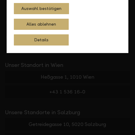
LLB Portfolioanalyse
Auswahl bestätigen
Investmentfonds
Alles ablehnen
Downloads
Details
Kontakt
Unser Standort in Wien
Heßgasse 1, 1010 Wien
+43 1 536 16-0
Unsere Standorte in Salzburg
Getreidegasse 10, 5020 Salzburg