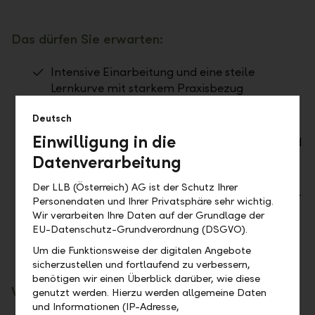
Das dürfen Sie erwarten:
Intensive Einarbeitung und eine steile
Lernkurve mit starkem Praxisbezug
Übernahme von operativen Aufgaben im
Deutsch
Tagesgeschäft sowie Mitarbeit in Projekten
Einwilligung in die
Die Chance, als Talent erkannt zu werden, und
in der Folge interessante Weiterbildungs- und
Datenverarbeitung
Entwicklungschancen
Der LLB (Österreich) AG ist der Schutz Ihrer
Ein interessantes begleitendes Young-Talents-
Personendaten und Ihrer Privatsphäre sehr wichtig.
Programm (z. B. Design Thinking Workshops)
Wir verarbeiten Ihre Daten auf der Grundlage der
und verschiedene Networking-Anlässe
EU-Datenschutz-Grundverordnung (DSGVO).
Nach Abschluss des Programms sind Sie
Um die Funktionsweise der digitalen Angebote
optimal auf die Zielposition vorbereitet
sicherzustellen und fortlaufend zu verbessern,
benötigen wir einen Überblick darüber, wie diese
Was wir von Ihnen erwarten:
genutzt werden. Hierzu werden allgemeine Daten
und Informationen (IP-Adresse,