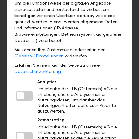
Bankenbranche. Mit den Grundsätzen ergreifen Banken
Um die Funktionsweise der digitalen Angebote
Maßnahmen, um ihre Kernstrategie, Entscheidungsfindung,
sicherzustellen und fortlaufend zu verbessern,
Kreditvergabe und Investitionen mit den UN-Zielen für
benötigen wir einen Überblick darüber, wie diese
nachhaltige Entwicklung oder dem Pariser
genutzt werden. Hierzu werden allgemeine Daten
Klimaabkommen in Einklang zu bringen.
und Informationen (IP-Adresse,
Browsereinstellungen, Betriebssystem, aufgerufene
Mehr erfahren
Dateien …) verarbeitet.
Sie können Ihre Zustimmung jederzeit in den
(Cookies-)Einstellungen
widerrufen.
Erfahren Sie mehr auf der Seite zu unserer
Datenschutzerklärung.
Analytics
Ich erlaube der LLB (Österreich) AG die
Erhebung und die Analyse meiner
Nutzungsdaten, um darüber das
Nutzungsverhalten auf dieser Website
auszuwerten.
The Climate Pledge
Remarketing
Ich erlaube der LLB (Österreich) AG die
The Climate Pledge ist eine branchenübergreifende
Erhebung und die Analyse meiner
Gemeinschaft von Unternehmen und Organisationen, die
Nutzungsdaten sowie die Verknüpfung