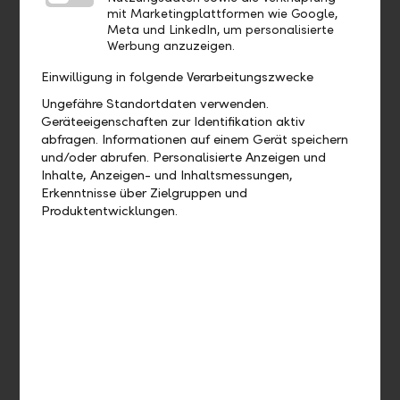
zusammenarbeiten, um die Klimakrise zu bewältigen und
mit Marketingplattformen wie Google,
die Herausforderungen der Dekarbonisierung unserer
Meta und LinkedIn, um personalisierte
Wirtschaft zu lösen. The Climate Pledge bringt diejenigen
Werbung anzuzeigen.
zusammen, die bereit sind, am weitesten und am
Einwilligung in folgende Verarbeitungszwecke
schnellsten zu gehen, und ruft die Unterzeichner auf, bis
2040 – 10 Jahre vor dem Ziel des Übereinkommens von
Ungefähre Standortdaten verwenden.
Paris – Netto-null-Emissionen zu erreichen. Die LLB-
Geräteeigenschaften zur Identifikation aktiv
Gruppe möchte durch die Mitgliedschaft in diesem
abfragen. Informationen auf einem Gerät speichern
exklusiven Kreis ihre Ambitionen unterstreichen.
und/oder abrufen. Personalisierte Anzeigen und
Inhalte, Anzeigen- und Inhaltsmessungen,
Mehr erfahren
Erkenntnisse über Zielgruppen und
Produktentwicklungen.