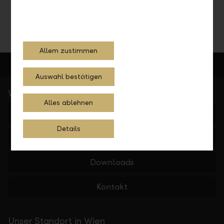
Teilen
Drucken
Allem zustimmen
Auswahl bestätigen
Wichtige Links
Alles ablehnen
LLB Portfolioanalyse
Details
Investmentfonds
Downloads
Kontakt
Unser Standort in Wien