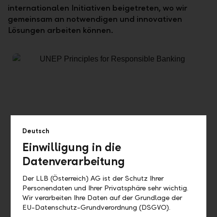
internationalen Initiativen beigetreten, wo wir
gemeinsam an notwendigen und innovativen
Lösungen arbeiten können.
Deutsch
Einwilligung in die
UNEP Principles for Responsible Banking
Datenverarbeitung
Die LLB-Gruppe hat die Principles for Responsible
Der LLB (Österreich) AG ist der Schutz Ihrer
Banking (PRB) der Vereinten Nationen unterzeichnet. Die
Personendaten und Ihrer Privatsphäre sehr wichtig.
PRB sind eine internationale Initiative für
Wir verarbeiten Ihre Daten auf der Grundlage der
verantwortungsvolles Bankwesen und bieten ein
EU-Datenschutz-Grundverordnung (DSGVO).
einheitliches Rahmenwerk für eine nachhaltige