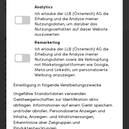
(Schweiz) AG geht weiterhin davon aus, dass der
Analytics
Schaden von der Versicherung gedeckt ist.
Ich erlaube der LLB (Österreich) AG die
Erhebung und die Analyse meiner
Nutzungsdaten, um darüber das
Nutzungsverhalten auf dieser Website
auszuwerten.
Kurzporträt
Remarketing
Ich erlaube der LLB (Österreich) AG die
Die
Liechtensteinische Landesbank AG (LLB)
ist das
Erhebung und die Analyse meiner
traditionsreichste Finanzinstitut im Fürstentum Liechtenstein.
Nutzungsdaten sowie die Verknüpfung
Mehrheitsaktionär ist das Land Liechtenstein. Die Aktien sind
mit Marketingplattformen wie Google,
an der SIX kotiert (Symbol: LLBN). Die LLB-Gruppe bietet
Meta und LinkedIn, um personalisierte
ihren Kunden umfassende Dienstleistungen im Wealth
Werbung anzuzeigen.
Management an: als Universalbank, im Private Banking,
Einwilligung in folgende Verarbeitungszwecke
Asset Management sowie bei Fund Services. Mit 1'523
Mitarbeitenden ist sie in Liechtenstein, in der Schweiz, in
Ungefähre Standortdaten verwenden.
Österreich, in Deutschland, in Dubai und in Abu
Geräteeigenschaften zur Identifikation aktiv
Dhabi präsent. Per 31. Dezember 2025 lag das
abfragen. Informationen auf einem Gerät speichern
Geschäftsvolumen der LLB-Gruppe bei CHF 125.9 Mia.
und/oder abrufen. Personalisierte Anzeigen und
Inhalte, Anzeigen- und Inhaltsmessungen,
Die
Liechtensteinische Landesbank (Österreich) AG
ist
Erkenntnisse über Zielgruppen und
mit einem betreuten Vermögen von über EUR 32 Mia. (Stand
Produktentwicklungen.