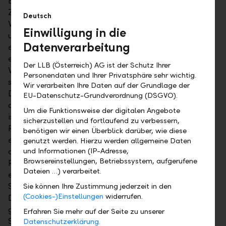
Betrags beim High Court of Justice in London im
Zusammenhang mit einem Rechtsfall der LLB
Deutsch
Verwaltung (Schweiz) AG. Anfang Oktober 2017
Einwilligung in die
urteilte der High Court of Justice in London
Datenverarbeitung
erstinstanzlich, dass ein Fehlverhalten eines
ehemaligen Mitarbeitenden vorliegt und die LLB
Der LLB (Österreich) AG ist der Schutz Ihrer
Verwaltung (Schweiz) AG für dessen Fehlverhalten
Personendaten und Ihrer Privatsphäre sehr wichtig.
sowie den von ihm verursachten Schaden mithaftet.
Wir verarbeiten Ihre Daten auf der Grundlage der
Die LLB Verwaltung (Schweiz) AG haftet nicht
EU-Datenschutz-Grundverordnung (DSGVO).
aufgrund eines Fehlverhaltens ihrerseits. Das Urteil
Um die Funktionsweise der digitalen Angebote
ist noch nicht rechtskräftig. Die Erhebung von
sicherzustellen und fortlaufend zu verbessern,
Rechtsmitteln wird geprüft. Aufgrund des
benötigen wir einen Überblick darüber, wie diese
erstinstanzlichen Urteils und der nicht
genutzt werden. Hierzu werden allgemeine Daten
aufschiebenden Wirkung eines allfälligen
und Informationen (IP-Adresse,
Browsereinstellungen, Betriebssystem, aufgerufene
Rechtsmittels hat die LLB Verwaltung (Schweiz) AG
Dateien …) verarbeitet.
einen Betrag in Höhe von CHF 15.1 Mio. für den
Schaden, Zinsen und Rechtsanwaltskosten von
Sie können Ihre Zustimmung jederzeit in den
(Cookies-)Einstellungen
widerrufen.
Dritten beim Gericht hinterlegt. Diese Kosten sind
gemäss Rechnungslegungsvorschriften IFRS als
Erfahren Sie mehr auf der Seite zu unserer
Sachaufwand zu verbuchen. Die LLB Verwaltung
Datenschutzerklärung.