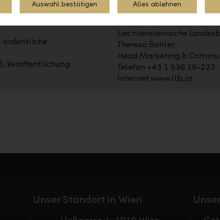
Auswahl bestätigen
Alles ablehnen
uppe
Kontakt
Liechtensteinische Landes
. ordentliche
Theresa Böhler
Head Marketing & Commun
, Veröffentlichung
Telefon +43 1 536 16-222
Internet www.llb.at
Unser Standort in Wien
Unser