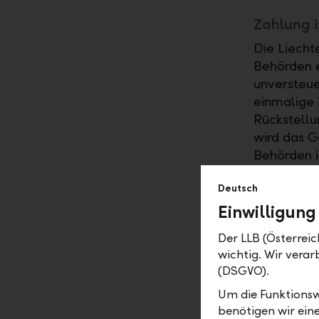
Zahlung i
Die Liecht
Behörden 
unversteue
einmalige 
Rückstellu
wird das G
Behörden i
schafft Kla
Deutsch
Bundeslän
Einwilligung
Der LLB (Österreic
wichtig. Wir vera
(DSGVO).
2017
Um die Funktionsw
benötigen wir ein