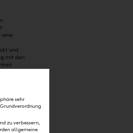
en
t
 eine
ckt und
ng mit den
nheit
sphäre sehr
z-Grundverordnung
nd zu verbessern,
erden allgemeine