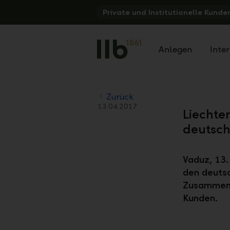
Alerts.Headline
Private und Institutionelle Kunde
Anlegen
Inte
Zurück
13.04.2017
Liechte
deutsc
Vaduz, 13.
den deuts
Zusammenh
Kunden.