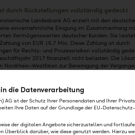
st durch Rückstellungen vollständig gedeckt
ensteinische Landesbank AG erzielt mit den deutsch
eine einvernehmliche Einigung im Zusammenhang mi
rten Vermögenswerten deutscher Kunden. Sie leistet
Zahlung von EUR 16.7 Mio. Diese Zahlung ist durch
ngen für Rechts- und Prozessrisiken vollständig gede
eschäftsjahr 2017 finanziell nicht belasten. Die Lösu
n Nordrhein-Westfalen zur Bereinigung der Vergange
rheit und Rechtssicherheit. Sie gilt für alle deutschen
der.
 in die Datenverarbeitung
h) AG ist der Schutz Ihrer Personendaten und Ihrer Privat
rbeiten Ihre Daten auf der Grundlage der EU-Datenschut
Medienmitteilungen
eise der digitalen Angebote sicherzustellen und fortlaufe
en Überblick darüber, wie diese genutzt werden. Hierzu w