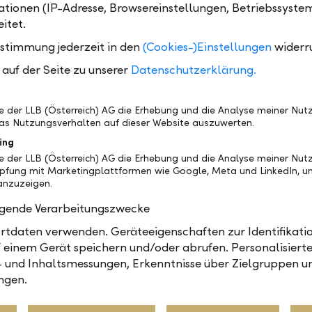
tionen (IP-Adresse, Browsereinstellungen, Betriebssyste
Drucken
itet.
ustimmung jederzeit in den
(Cookies-)Einstellungen
widerr
auf der Seite zu unserer
Datenschutzerklärung.
be der LLB (Österreich) AG die Erhebung und die Analyse meiner Nu
ank AG (LLB)
ist das traditionsreichste Finanzinstitut im F
as Nutzungsverhalten auf dieser Website auszuwerten.
echtenstein. Die Aktien sind an der SIX kotiert (Symbol: L
ing
gen im Wealth Management an: als Universalbank, im Pri
be der LLB (Österreich) AG die Erhebung und die Analyse meiner Nu
s. Mit 1'523 Mitarbeitenden ist sie in Liechtenstein, in d
üpfung mit Marketingplattformen wie Google, Meta und LinkedIn, um
u Dhabi präsent. Per 31. Dezember 2025 lag das Geschäf
nzuzeigen.
olgende Verarbeitungszwecke
ank (Österreich) AG
ist mit einem betreuten Vermögen vo
tdaten verwenden. Geräteeigenschaften zur Identifikatio
tarbeitenden eine der führenden Vermögensverwaltungsba
 einem Gerät speichern und/oder abrufen. Personalisiert
einischen Landesbank AG (LLB), Vaduz, profitiert die LLB Ö
- und Inhaltsmessungen, Erkenntnisse über Zielgruppen u
nität ihrer Eigentümerin und kann auf die über 160-jähri
ngen.
ts im Fürstentum Liechtenstein bauen. Seit 2009 ist Österr
n Heimmärkte der LLB-Gruppe.