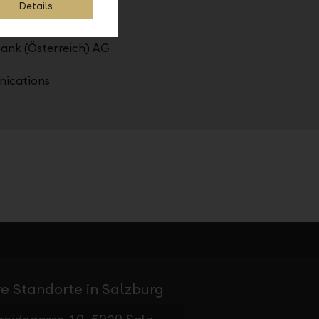
Details
bank (Österreich) AG
ications
e Standorte in Salzburg