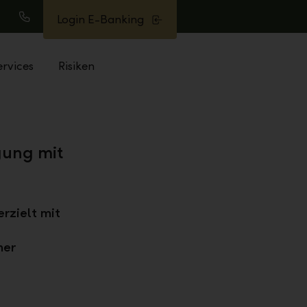
Login E-Banking
uche
Anrufen
ervices
Risiken
gung mit
rzielt mit
her