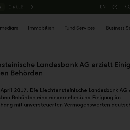
EN
n
Die LLB
S
Hilfe
rmediäre
Immobilien
Fund Services
Business S
nsteinische Landesbank AG erzielt Eini
hen Behörden
 April 2017. Die Liechtensteinische Landesbank AG e
chen Behörden eine einvernehmliche Einigung im
ang mit unversteuerten Vermögenswerten deutsc